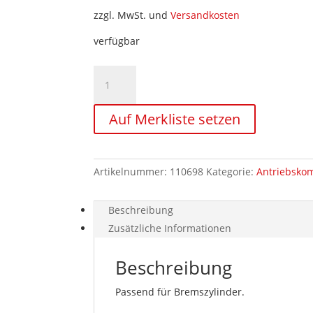
zzgl. MwSt. und
Versandkosten
verfügbar
Kolben
klein
mit
Auf Merkliste setzen
Führungsringnuten
für
Bremszylinder
Menge
Artikelnummer:
110698
Kategorie:
Antriebsko
Beschreibung
Zusätzliche Informationen
Beschreibung
Passend für Bremszylinder.