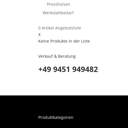
Presshülsen
Werkstattbedarf
0
Artikel
Angebotsliste
X
Keine Produkte in der Liste
Verkauf & Beratung
+49 9451 949482
Produktkategorien