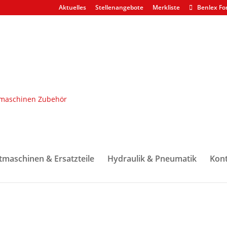
Aktuelles
Stellenangebote
Merkliste
Benlex Fo
skomponenten
/ Kolben klein mit Führungsringnuten für Bremszyli
tmaschinen & Ersatzteile
Hydraulik & Pneumatik
Kont