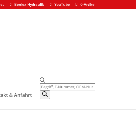
rst
Benlex Hydraulik
YouTube
0-Artikel
nder
Products
search
akt & Anfahrt