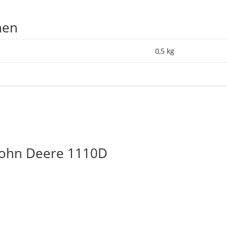
nen
0,5 kg
 John Deere 1110D