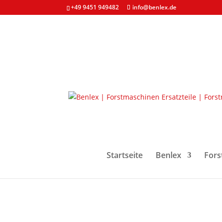
+49 9451 949482
info@benlex.de
Start
/
Forstmaschinen & Ersatzteile
/
Antrieb
Startseite
Benlex
Fors