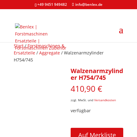
+49 9451 949482
info@benlex.de
Start
/
Forstmaschinen &
Ersatzteile
/
Aggregate
/ Walzenarmzylinder
H754/745
Walzenarmzylind
er H754/745
410,90
€
zzgl. MwSt. und
Versandkosten
verfügbar
Walzenarmzylinder
H754/745
Auf Merkliste