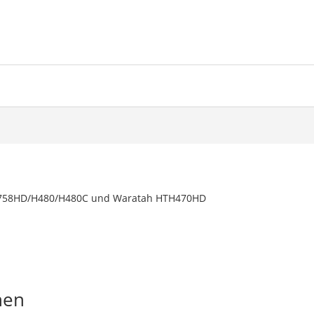
ate 758HD/H480/H480C und Waratah HTH470HD
nen