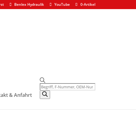
rst
Benlex Hydraulik
YouTube
0-Artikel
Products
search
akt & Anfahrt