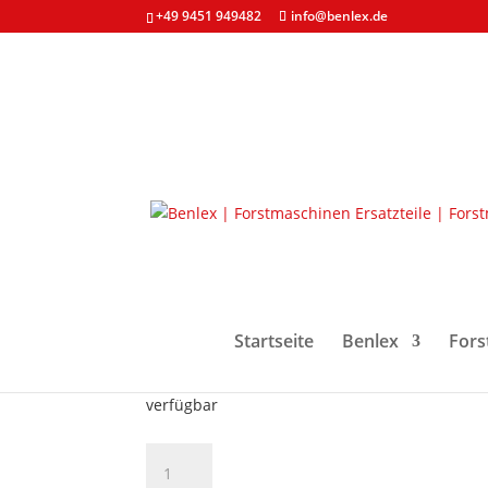
+49 9451 949482
info@benlex.de
Start
/
Forstmaschinen & Ersatzteile
/
Aggregat
Tiltzylinder 758HD/H
371,90
€
Startseite
Benlex
Fors
zzgl. MwSt. und
Versandkosten
verfügbar
Tiltzylinder
758HD/H480/H480C