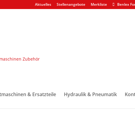
Aktuelles
Stellenangebote
Merkliste
Benlex Fo
e
/ Tiltzylinder 758HD/H480/H480C
480/H480C
tmaschinen & Ersatzteile
Hydraulik & Pneumatik
Kont