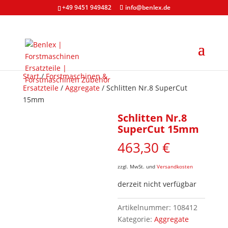
+49 9451 949482
info@benlex.de
Start
/
Forstmaschinen &
Ersatzteile
/
Aggregate
/ Schlitten Nr.8 SuperCut
15mm
Schlitten Nr.8
SuperCut 15mm
463,30
€
zzgl. MwSt. und
Versandkosten
derzeit nicht verfügbar
Artikelnummer:
108412
Kategorie:
Aggregate