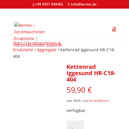
+49 9451 949482
info@benlex.de
Start
/
Forstmaschinen &
Ersatzteile
/
Aggregate
/ Kettenrad Iggesund HR-C18-
404
Kettenrad
Iggesund HR-C18-
404
59,90
€
zzgl. MwSt. und
Versandkosten
verfügbar
Kettenrad