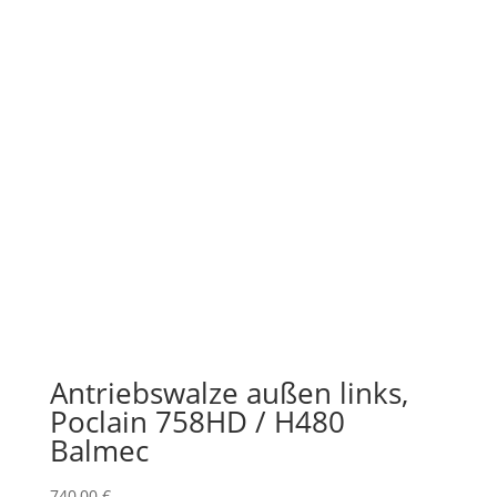
Antriebswalze außen links,
Poclain 758HD / H480
Balmec
740,00
€