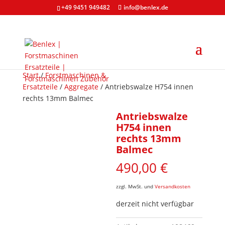
+49 9451 949482
info@benlex.de
Start
/
Forstmaschinen &
Ersatzteile
/
Aggregate
/ Antriebswalze H754 innen
rechts 13mm Balmec
Antriebswalze
H754 innen
rechts 13mm
Balmec
490,00
€
zzgl. MwSt. und
Versandkosten
derzeit nicht verfügbar