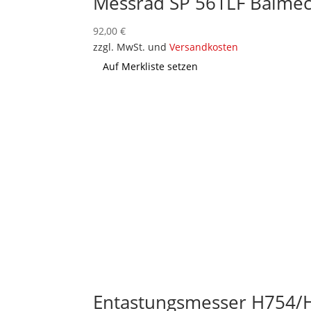
Messrad SP 561LF Balme
92,00
€
zzgl. MwSt. und
Versandkosten
Auf Merkliste setzen
Entastungsmesser H754/