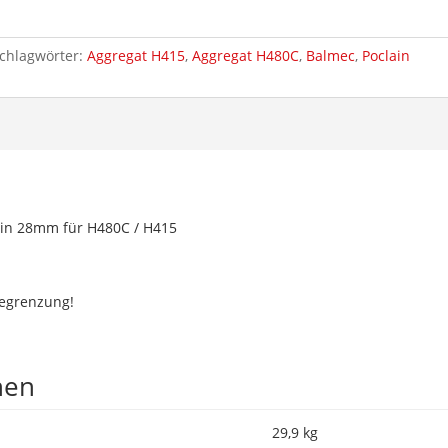
chlagwörter:
Aggregat H415
,
Aggregat H480C
,
Balmec
,
Poclain
ain 28mm für H480C / H415
begrenzung!
nen
29,9 kg