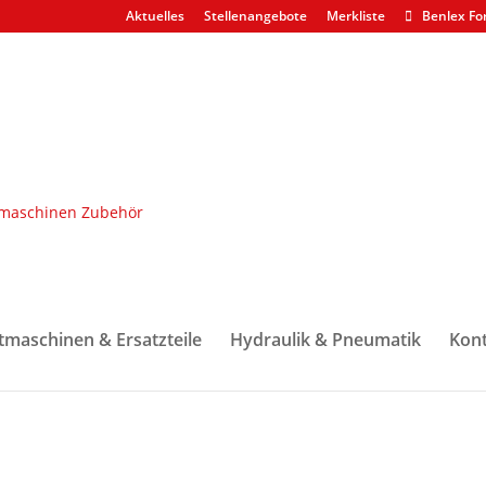
Aktuelles
Stellenangebote
Merkliste
Benlex Fo
e
/ Antriebswalze H480C/H415 Poclain außen rechts 28mm Balmec
H415 Poclain außen rechts 28
tmaschinen & Ersatzteile
Hydraulik & Pneumatik
Kont