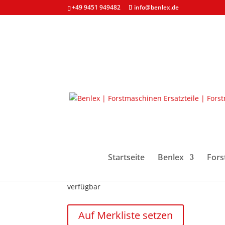
+49 9451 949482
info@benlex.de
Start
/
Forstmaschinen & Ersatzteile
/
Aggregat
Antriebswalze H480C/
740,00
€
Startseite
Benlex
Fors
zzgl. MwSt. und
Versandkosten
verfügbar
Antriebswalze
Auf Merkliste setzen
H480C/H415