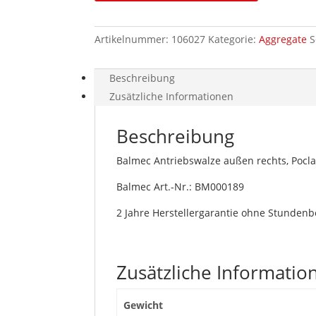
Poclain
außen
Artikelnummer:
106027
Kategorie:
Aggregate
S
rechts
28mm
Balmec
Beschreibung
Menge
Zusätzliche Informationen
Beschreibung
Balmec Antriebswalze außen rechts, Pocl
Balmec Art.-Nr.: BM000189
2 Jahre Herstellergarantie ohne Stunden
Zusätzliche Informatio
Gewicht