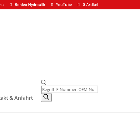
rst
Benlex Hydraulik
YouTube
0-Artikel
mm Balmec
Products
search
akt & Anfahrt