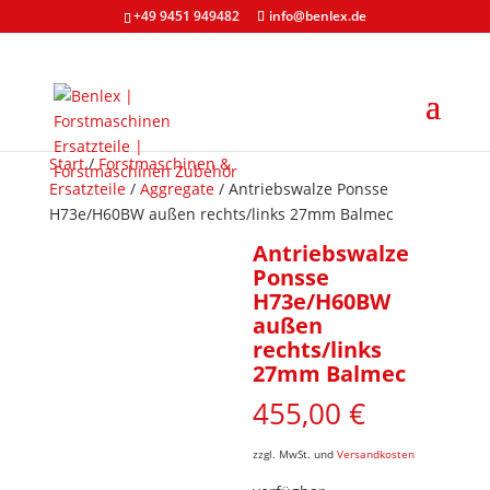
+49 9451 949482
info@benlex.de
Start
/
Forstmaschinen &
Ersatzteile
/
Aggregate
/ Antriebswalze Ponsse
H73e/H60BW außen rechts/links 27mm Balmec
Antriebswalze
Ponsse
H73e/H60BW
außen
rechts/links
27mm Balmec
455,00
€
zzgl. MwSt. und
Versandkosten