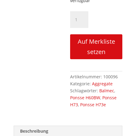
verfügbar
Antriebswalze
Ponsse
H73e/H60BW
außen
Auf Merkliste
rechts/links
27mm
setzen
Balmec
Menge
Artikelnummer:
100096
Kategorie:
Aggregate
Schlagwörter:
Balmec
,
Ponsse H60BW
,
Ponsse
H73
,
Ponsse H73e
Beschreibung