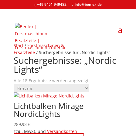
+49 9451 949482
info@benlex.de
Start
/
Forstmaschinen &
Ersatzteile
/ Suchergebnisse für „Nordic Lights“
Suchergebnisse: „Nordic
Lights“
Alle 18 Ergebnisse werden angezeigt
Lichtbalken Mirage
NordicLights
289,93
€
zzgl. MwSt. und
Versandkosten